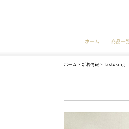
ホ一ム
商品一
ホ一ム
>
新着情報
>
Tastoking